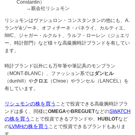
Constantin）
→親会社リシュモン
リシュモンはヴァシュロン・コンスタンタンの他にも、A.
ランゲ&ゾーネ、オフィチーネ・パネライ、カルティエ、
IWC、ジャガー・ルクルト、ラルフ・ローレン（ジュエリ
ー、時計部門）など様々な高級腕時計ブランドを有してい
ます。
時計ブランド以外にも万年筆や筆記具のモンブラン
（MONT-BLANC）、ファッション系では
ダンヒル
（dunhill）や
クロエ
（Chroe）やランセル（LANCEL）を
有しています。
リシュモンの株を買う
ことで投資できる高級腕時計ブラ
SWATCH
ンドは多く、同様に
OMEGA
や
BREGUET
などの
の株を買う
ことで投資できるブランドや、
HUBLOT
など
LVMHの株を買う
の
ことで投資できるブランドもありま
す。