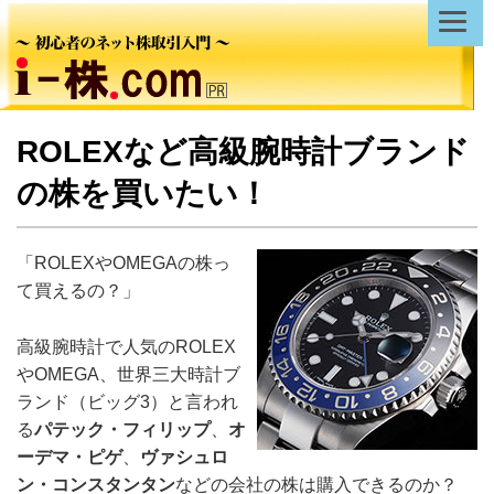
ROLEXなど高級腕時計ブランド
の株を買いたい！
「ROLEXやOMEGAの株っ
て買えるの？」
高級腕時計で人気のROLEX
やOMEGA、世界三大時計ブ
ランド（ビッグ3）と言われ
る
パテック・フィリップ
、
オ
ーデマ・ピゲ
、
ヴァシュロ
ン・コンスタンタン
などの会社の株は購入できるのか？